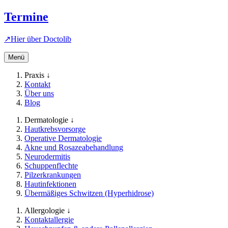
Termine
↗
Hier über
Doctolib
Menü
Praxis ↓
Kontakt
Über uns
Blog
Dermatologie ↓
Hautkrebsvorsorge
Operative Dermatologie
Akne und Rosazeabehandlung
Neurodermitis
Schuppenflechte
Pilzerkrankungen
Hautinfektionen
Übermäßiges Schwitzen (Hyperhidrose)
Allergologie ↓
Kontaktallergie