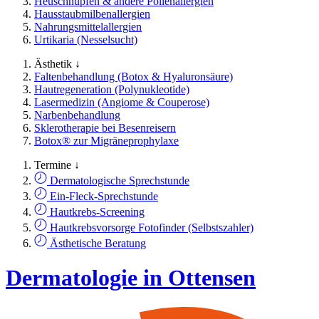
Heuschnupfen & andere Pollenallergien
Hausstaubmilbenallergien
Nahrungsmittelallergien
Urtikaria (Nesselsucht)
Ästhetik ↓
Faltenbehandlung (Botox & Hyaluronsäure)
Hautregeneration (Polynukleotide)
Lasermedizin (Angiome & Couperose)
Narbenbehandlung
Sklerotherapie bei Besenreisern
Botox® zur Migräneprophylaxe
Termine ↓
Dermatologische Sprechstunde
Ein-Fleck-Sprechstunde
Hautkrebs-Screening
Hautkrebsvorsorge Fotofinder (Selbstszahler)
Ästhetische Beratung
Dermatologie in Ottensen